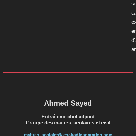
su
c
e
e
d
am
Ahmed Sayed
Entraîneur-chef adjoint
Groupe des maîtres, scolaires et civil
maitres_scolaire@lescitadinsnatation.com