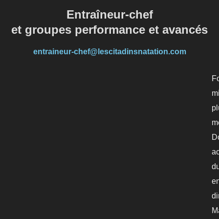
Entraîneur-chef
et groupes performance et avancés
entraineur-chef@lescitadinsnatation.com
F
m
p
mé
D
a
du
en
di
M